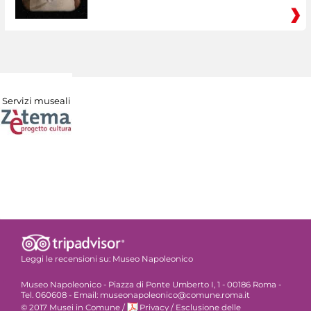
Servizi museali
Leggi le recensioni su:
Museo Napoleonico
Museo Napoleonico - Piazza di Ponte Umberto I, 1 - 00186 Roma -
Tel. 060608 - Email: museonapoleonico@comune.roma.it
© 2017 Musei in Comune
/
Privacy
/
Esclusione delle