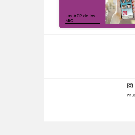
Las APP de los
MiC
mus