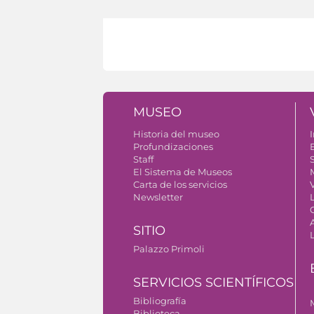
MUSEO
Historia del museo
I
Profundizaciones
Staff
S
El Sistema de Museos
Carta de los servicios
V
Newsletter
SITIO
Palazzo Primoli
SERVICIOS SCIENTÍFICOS
Bibliografía
Biblioteca