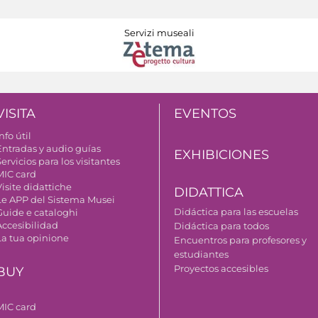
Servizi museali
VISITA
EVENTOS
nfo útil
Entradas y audio guías
EXHIBICIONES
ervicios para los visitantes
MIC card
isite didattiche
DIDATTICA
Le APP del Sistema Musei
Didáctica para las escuelas
Guide e cataloghi
Accesibilidad
Didáctica para todos
La tua opinione
Encuentros para profesores y
estudiantes
Proyectos accesibles
BUY
MIC card