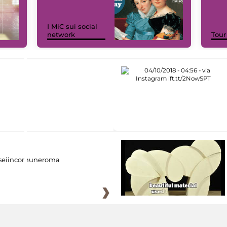
I MiC sui social
network
Tour
eiincomuneroma