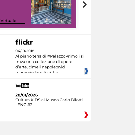
Google Arts &
 Virtuale
Culture
04/10/2018
Al piano terra di #PalazzoPrimoli si
trova una collezione di opere
d’arte, cimeli napoleonici,
memorie familiari. La
28/01/2026
Cultura KIDS al Museo Carlo Bilotti
| ENG #3