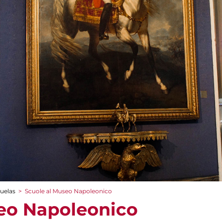
cuelas
>
Scuole al Museo Napoleonico
eo Napoleonico