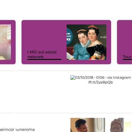
I MiC sui social
network
Tour
eiincomuneroma