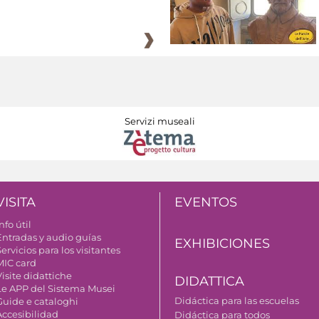
Servizi museali
VISITA
EVENTOS
nfo útil
Entradas y audio guías
EXHIBICIONES
ervicios para los visitantes
MIC card
isite didattiche
DIDATTICA
Le APP del Sistema Musei
Didáctica para las escuelas
Guide e cataloghi
Accesibilidad
Didáctica para todos