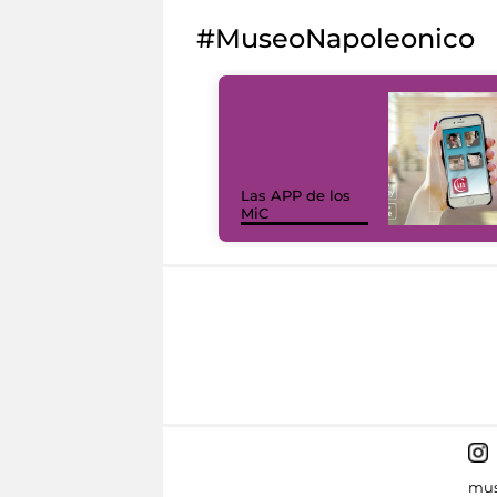
#MuseoNapoleonico
Las APP de los
MiC
mus