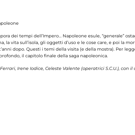
Napoleone
orpora dei tempi dell’Impero… Napoleone esule, “generale” ostag
a, la vita sull’isola, gli oggetti d’uso e le cose care, e poi la m
t’anni dopo. Questi i temi della visita (e della mostra). Per leg
 profondo, il capitolo finale della saga napoleonica.
 Ferrari, Irene Iodice, Celeste Valente (operatrici S.C.U.), co