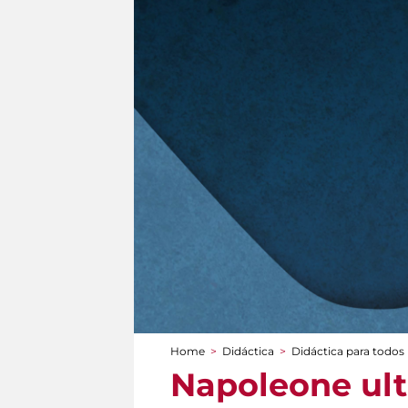
Home
>
Didáctica
>
Didáctica para todos
You are here
Napoleone ult