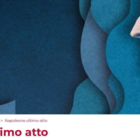
>
Napoleone ultimo atto
imo atto