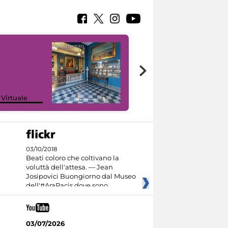
Google Arts &
 Virtuale
Culture
03/10/2018
Beati coloro che coltivano la
voluttà dell'attesa. — Jean
Josipovici Buongiorno dal Museo
dell'#AraPacis dove sono
03/07/2026