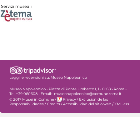
Servizi museali
Leggi le recensioni su:
Museo Napoleonico
Museo Napoleonico - Piazza di Ponte Umberto I, 1 - 00186 Roma -
Tel. +39 060608 - Email: : museonapoleonico@comune.roma.it
© 2017 Musei in Comune
/
Privacy
/
Exclusiòn de las
Responsabilidades
/
Credits
/
Accesibilidad del sitio web
/
XML-rss