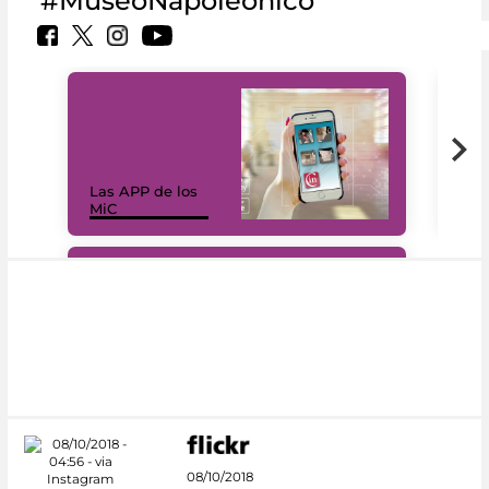
#MuseoNapoleonico
Las APP de los
I Mi
MiC
net
#DiscoverMiC
08/10/2018