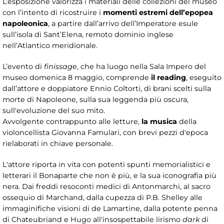
L’esposizione valorizza i materiali delle collezioni del museo
con l’intento di ricostruire i
momenti estremi dell’epopea
napoleonica
, a partire dall’arrivo dell’Imperatore esule
sull’isola di Sant’Elena, remoto dominio inglese
nell’Atlantico meridionale.
L’evento di
finissage
, che ha luogo nella Sala Impero del
museo domenica 8 maggio, comprende
il reading
, eseguito
dall’attore e doppiatore Ennio Coltorti, di brani scelti sulla
morte di Napoleone, sulla sua leggenda più oscura,
sull'evoluzione del suo mito.
Avvolgente contrappunto alle letture,
la musica
della
violoncellista Giovanna Famulari, con brevi pezzi d'epoca
rielaborati in chiave personale.
L'attore riporta in vita con potenti spunti memorialistici e
letterari il Bonaparte che non è più, e la sua iconografia più
nera. Dai freddi resoconti medici di Antonmarchi, al sacro
ossequio di Marchand, dalla cupezza di P.B. Shelley alle
immaginifiche visioni di de Lamartine, dalla potente penna
di Chateubriand e Hugo all'insospettabile lirismo
dark
di