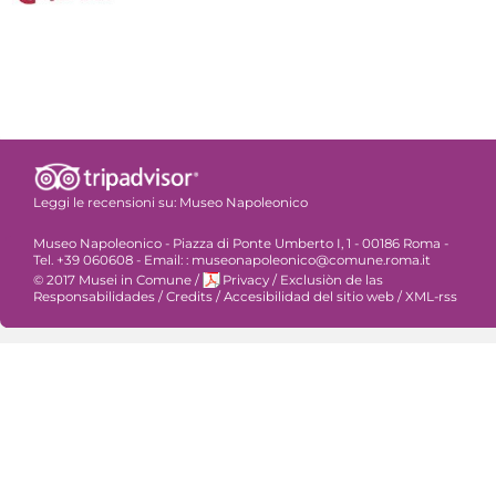
Leggi le recensioni su:
Museo Napoleonico
Museo Napoleonico - Piazza di Ponte Umberto I, 1 - 00186 Roma -
Tel. +39 060608 - Email: : museonapoleonico@comune.roma.it
© 2017 Musei in Comune
/
Privacy
/
Exclusiòn de las
Responsabilidades
/
Credits
/
Accesibilidad del sitio web
/
XML-rss