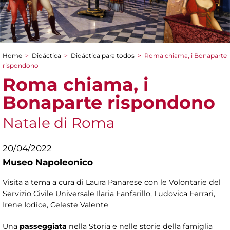
Home
>
Didáctica
>
Didáctica para todos
>
Roma chiama, i Bonaparte
You are here
rispondono
Roma chiama, i
Bonaparte rispondono
Natale di Roma
20/04/2022
Museo Napoleonico
Visita a tema a cura di Laura Panarese con le Volontarie del
Servizio Civile Universale Ilaria Fanfarillo, Ludovica Ferrari,
Irene Iodice, Celeste Valente
Una
passeggiata
nella Storia e nelle storie della famiglia