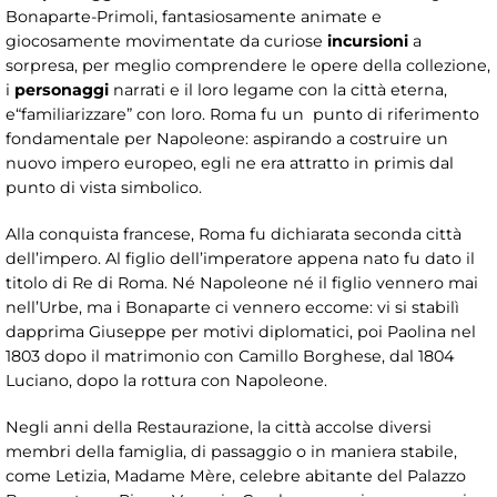
Bonaparte-Primoli, fantasiosamente animate e
giocosamente movimentate da curiose
incursioni
a
sorpresa, per meglio comprendere le opere della collezione,
i
personaggi
narrati e il loro legame con la città eterna,
e“familiarizzare” con loro. Roma fu un punto di riferimento
fondamentale per Napoleone: aspirando a costruire un
nuovo impero europeo, egli ne era attratto in primis dal
punto di vista simbolico.
Alla conquista francese, Roma fu dichiarata seconda città
dell’impero. Al figlio dell’imperatore appena nato fu dato il
titolo di Re di Roma. Né Napoleone né il figlio vennero mai
nell’Urbe, ma i Bonaparte ci vennero eccome: vi si stabilì
dapprima Giuseppe per motivi diplomatici, poi Paolina nel
1803 dopo il matrimonio con Camillo Borghese, dal 1804
Luciano, dopo la rottura con Napoleone.
Negli anni della Restaurazione, la città accolse diversi
membri della famiglia, di passaggio o in maniera stabile,
come Letizia, Madame Mère, celebre abitante del Palazzo