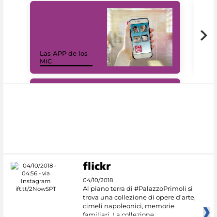
Las APP de los
I Mi
MiC
net
#DiscoverMiC
04/10/2018
Al piano terra di #PalazzoPrimoli si
trova una collezione di opere d’arte,
cimeli napoleonici, memorie
familiari. La collezione