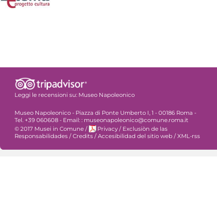
Leggi le recensioni su:
Museo Napoleonico
Museo Napoleonico - Piazza di Ponte Umberto I, 1 - 00186 Roma -
Tel. +39 060608 - Email: : museonapoleonico@comune.roma.it
© 2017 Musei in Comune
/
Privacy
/
Exclusiòn de las
Responsabilidades
/
Credits
/
Accesibilidad del sitio web
/
XML-rss