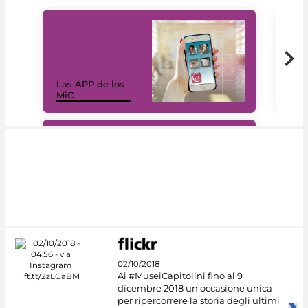
Las APP de los
I Mi
MiC
net
#DiscoverMiC
02/10/2018
Ai #MuseiCapitolini fino al 9
dicembre 2018 un’occasione unica
per ripercorrere la storia degli ultimi