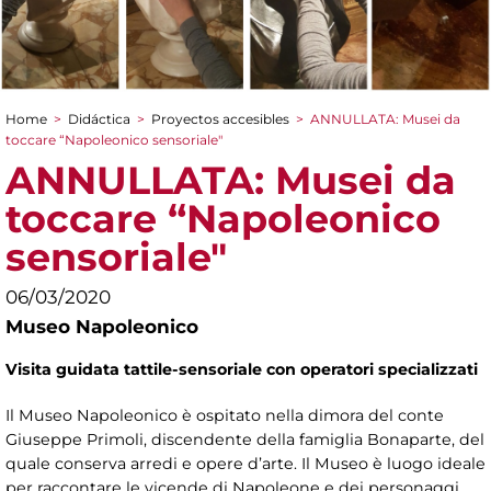
Home
>
Didáctica
>
Proyectos accesibles
>
ANNULLATA: Musei da
You are here
toccare “Napoleonico sensoriale"
ANNULLATA: Musei da
toccare “Napoleonico
sensoriale"
06/03/2020
Museo Napoleonico
Visita guidata tattile-sensoriale con operatori specializzati
Il Museo Napoleonico è ospitato nella dimora del conte
Giuseppe Primoli, discendente della famiglia Bonaparte, del
quale conserva arredi e opere d’arte. Il Museo è luogo ideale
per raccontare le vicende di Napoleone e dei personaggi