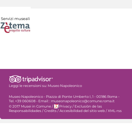
Servizi museali
Leggi le recensioni su:
Museo Napoleonico
Museo Napoleonico - Piazza di Ponte Umberto I, 1 - 00186 Roma -
Tel. +39 060608 - Email: : museonapoleonico@comune.roma.it
© 2017 Musei in Comune
/
Privacy
/
Exclusiòn de las
Responsabilidades
/
Credits
/
Accesibilidad del sitio web
/
XML-rss