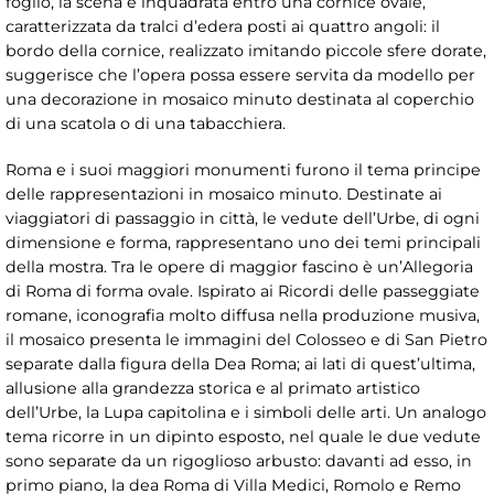
foglio, la scena è inquadrata entro una cornice ovale,
caratterizzata da tralci d’edera posti ai quattro angoli: il
bordo della cornice, realizzato imitando piccole sfere dorate,
suggerisce che l’opera possa essere servita da modello per
una decorazione in mosaico minuto destinata al coperchio
di una scatola o di una tabacchiera.
Roma e i suoi maggiori monumenti furono il tema principe
delle rappresentazioni in mosaico minuto. Destinate ai
viaggiatori di passaggio in città, le vedute dell’Urbe, di ogni
dimensione e forma, rappresentano uno dei temi principali
della mostra. Tra le opere di maggior fascino è un’Allegoria
di Roma di forma ovale. Ispirato ai Ricordi delle passeggiate
romane, iconografia molto diffusa nella produzione musiva,
il mosaico presenta le immagini del Colosseo e di San Pietro
separate dalla figura della Dea Roma; ai lati di quest’ultima,
allusione alla grandezza storica e al primato artistico
dell’Urbe, la Lupa capitolina e i simboli delle arti. Un analogo
tema ricorre in un dipinto esposto, nel quale le due vedute
sono separate da un rigoglioso arbusto: davanti ad esso, in
primo piano, la dea Roma di Villa Medici, Romolo e Remo