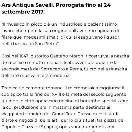
Ars Antiqua Savelli. Prorogata fino al 24
settembre 2017.
“Il musaico in piccolo è un industrioso e pazientissimo
lavoro che ripete la sua origine dall’aver immaginato di
filare que’ medesimi smalti di cui si eseguivano i quadri
nella basilica di San Pietro”.
Così nel 1847 lo storico Gaetano Moroni ricostruiva la nascita
de mosaico minuto in smalti filati, avvenuta durante la
seconda metà del Settecento a Roma, fulcro della rinascita
dell’arte musiva in età moderna.
Tecnica tipicamente romana, il micromosaico raggiunse il
suo apice tra la fine del XVIII e la metà del secolo seguente,
quando in città operavano decine di botteghe specializzate,
la cui produzione era in massima parte destinata ai
viaggiatori stranieri del Grand Tour. Presso questi studi
d’arte e negozi di belle arti, per lo più situati tra piazza del
Popolo e Piazza di Spagna, operavano numerosissimi