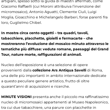
artigiani, spesso sotto la guida di maestri affermati, come
Giacomo Raffaelli (cui Moroni attribuiva l’invenzione del
micromosaico), Antonio Aguatti, Clemente Ciuli, Luigi
Moglia, Gioacchino e Michelangelo Barberi, forse parenti fra
loro, Guglielmo Chibel.
In mostra circa cento oggetti – tra quadri, tavoli,
tabacchiere, placchette, gioielli e fermacarte – che
mostreranno l’evoluzione del mosaico minuto attraverso le
tematiche più diffuse: vedute romane, paesaggi del Grand
Tour, nature morte, raffigurazioni di animali.
Nucleo dell’esposizione è una selezione di opere
provenienti dalla
collezione Ars Antiqua Savelli
di Roma,
una delle più importanti in ambito internazionale dedicate
a questo peculiare genere artistico, frutto di oltre
quarant’anni di acquisizioni e ricerche.
MINUTE VISIONI
presenta anche il piccolo ma raffinatissimo
nucleo di micromosaici appartenenti al Museo Napoleonico,
tra cui due tabacchiere, una parure con placchette in