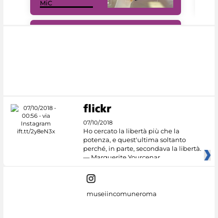
MiC
net
#DiscoverMiC
07/10/2018
Ho cercato la libertà più che la
potenza, e quest'ultima soltanto
perché, in parte, secondava la libertà.
— Marguerite Yourcenar
museiincomuneroma