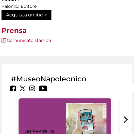
Palombi Editore
Acquista online >
Prensa
Comunicato stampa
#MuseoNapoleonico
Las APP de los
I Mi