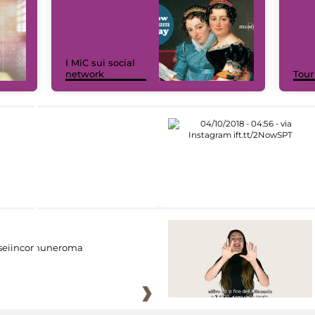
I MiC sui social
network
Tour
eiincomuneroma