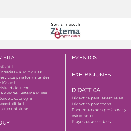
Servizi museali
VISITA
EVENTOS
nfo útil
Entradas y audio guías
EXHIBICIONES
ervicios para los visitantes
MIC card
isite didattiche
DIDATTICA
Le APP del Sistema Musei
Didáctica para las escuelas
Guide e cataloghi
Accesibilidad
Didáctica para todos
La tua opinione
Encuentros para profesores y
estudiantes
Proyectos accesibles
BUY