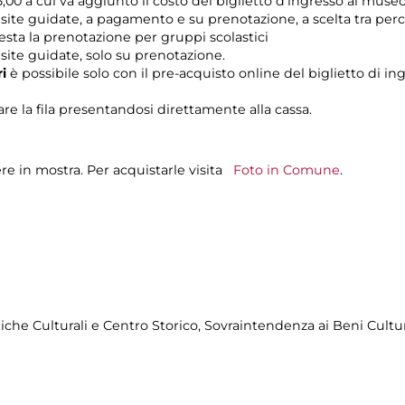
,00 a cui va aggiunto il costo del biglietto d’ingresso al museo
 visite guidate, a pagamento e su prenotazione, a scelta tra pe
iesta la prenotazione per gruppi scolastici
visite guidate, solo su prenotazione.
ri
è possibile solo con il pre-acquisto online del biglietto di in
re la fila presentandosi direttamente alla cassa.
re in mostra. Per acquistarle visita
Foto in Comune
.
tiche Culturali e Centro Storico, Sovraintendenza ai Beni Cult