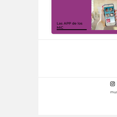
Las APP de los
MiC
mus