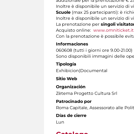
addizionale per la prenotazione € 25
Inoltre è disponibile un servizio di
Scuole
(max 25 partecipanti): è rich
Inoltre è disponibile un servizio di 
La prenotazione per
singoli visitato
Acquisto online:
www.omniticket.it
Con la prenotazione è possibile evita
Informaciones
060608 (tutti i giorni ore 9.00-21.00)
Sono disponibili immagini delle ope
Tipología
Exhibicion|Documental
Sitio Web
Organización
Zètema Progetto Cultura Srl
Patrocinado por
Roma Capitale, Assessorato alle Poli
Días de cierre
Lun