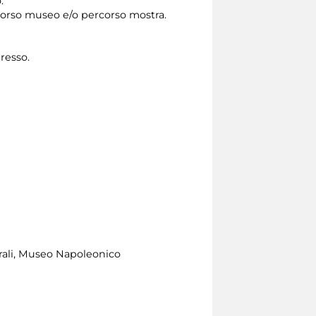
.
rcorso museo e/o percorso mostra.
gresso.
urali, Museo Napoleonico