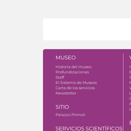
MUSEO
Historia del museo
I
Profundizaciones
Staff
S
El Sistema de Museos
Carta de los servicios
V
Newsletter
SITIO
Palazzo Primoli
SERVICIOS SCIENTÍFICOS