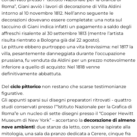
Roma”, Giani avviò i lavori di decorazione di Villa Aldini
intorno al 10 novembre 1812. Nell’anno seguente le
decorazioni dovevano essere completate: una nota sul
taccuino di Giani indica infatti un pagamento a saldo degli
affreschi risalente al 30 settembre 1813 (mentre l’artista
risulta rientrato a Bologna già dal 22 agosto).
Le pitture ebbero purtroppo una vita brevissima: nel 1817 la
villa, pesantemente danneggiata durante l’occupazione
prussiana, fu venduta da Aldini per un prezzo notevolmente
inferiore a quello di acquisto: Nel 1818 venne
definitivamente abbattuta.
Del
ciclo pittorico
non restano che scarse testimonianze
figurative.
Gli appunti sparsi sui disegni preparatori ritrovati - quattro
studi conservati presso l’“Istituto Nazionale per la Grafica di
Roma”e un nucleo di sette disegni presso il “Cooper Hewitt
Museum di New York” – accertano la
decorazione di almeno
nove ambienti
: due stanze da letto, con scene ispirate alla
mitologia, una sala da pranzo dedicata a Cerere, cinque fra