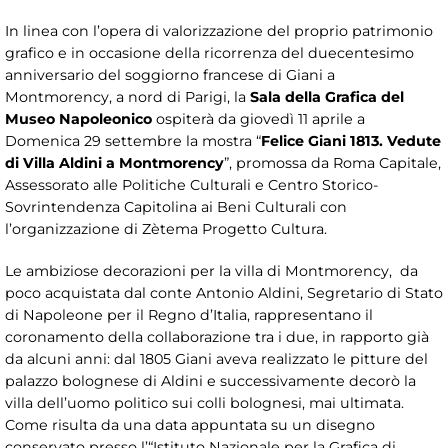
In linea con l’opera di valorizzazione del proprio patrimonio
grafico e in occasione della ricorrenza del duecentesimo
anniversario del soggiorno francese di Giani a
Montmorency, a nord di Parigi, la
Sala della Grafica del
Museo Napoleonico
ospiterà da giovedì 11 aprile a
Domenica 29 settembre la mostra “
Felice Giani 1813. Vedute
di Villa Aldini a Montmorency
”, promossa da Roma Capitale,
Assessorato alle Politiche Culturali e Centro Storico-
Sovrintendenza Capitolina ai Beni Culturali con
l’organizzazione di Zètema Progetto Cultura.
Le ambiziose decorazioni per la villa di Montmorency, da
poco acquistata dal conte Antonio Aldini, Segretario di Stato
di Napoleone per il Regno d’Italia, rappresentano il
coronamento della collaborazione tra i due, in rapporto già
da alcuni anni: dal 1805 Giani aveva realizzato le pitture del
palazzo bolognese di Aldini e successivamente decorò la
villa dell’uomo politico sui colli bolognesi, mai ultimata.
Come risulta da una data appuntata su un disegno
conservato presso l’“Istituto Nazionale per la Grafica di