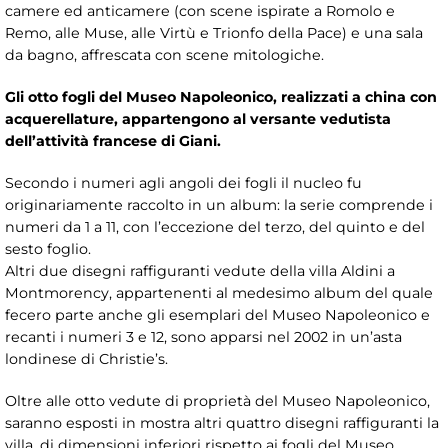
camere ed anticamere (con scene ispirate a Romolo e
Remo, alle Muse, alle Virtù e Trionfo della Pace) e una sala
da bagno, affrescata con scene mitologiche.
Gli otto fogli del Museo Napoleonico, realizzati a china con
acquerellature, appartengono al versante vedutista
dell’attività francese di Giani.
Secondo i numeri agli angoli dei fogli il nucleo fu
originariamente raccolto in un album: la serie comprende i
numeri da 1 a 11, con l’eccezione del terzo, del quinto e del
sesto foglio.
Altri due disegni raffiguranti vedute della villa Aldini a
Montmorency, appartenenti al medesimo album del quale
fecero parte anche gli esemplari del Museo Napoleonico e
recanti i numeri 3 e 12, sono apparsi nel 2002 in un’asta
londinese di Christie’s.
Oltre alle otto vedute di proprietà del Museo Napoleonico,
saranno esposti in mostra altri quattro disegni raffiguranti la
villa, di dimensioni inferiori rispetto ai fogli del Museo