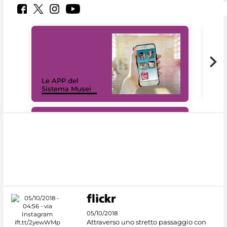
Il 
Le APP del
Mus
Sistema Musei
net
#DiscoverMiC
05/10/2018
Attraverso uno stretto passaggio con