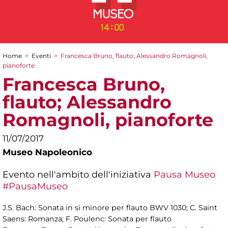
Home
>
Eventi
>
Francesca Bruno, flauto; Alessandro Romagnoli,
Tu sei qui
pianoforte
Francesca Bruno,
flauto; Alessandro
Romagnoli, pianoforte
11/07/2017
Museo Napoleonico
Evento nell'ambito dell'iniziativa
Pausa Museo
#PausaMuseo
J.S. Bach: Sonata in si minore per flauto BWV 1030; C. Saint
Saens: Romanza; F. Poulenc: Sonata per flauto