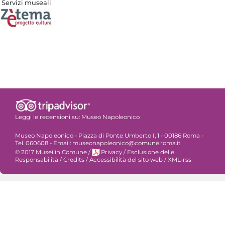
Servizi museali
Leggi le recensioni su:
Museo Napoleonico
Museo Napoleonico - Piazza di Ponte Umberto I, 1 - 00186 Roma -
Tel. 060608 - Email: museonapoleonico@comune.roma.it
© 2017 Musei in Comune
/
Privacy
/
Esclusione delle
Responsabilità
/
Credits
/
Accessibilità del sito web
/
XML-rss