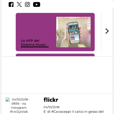
Il 
Le APP del
Mus
Sistema Musei
net
#DiscoverMiC
04/10/2018
E' di #Cavaceppi il calco in gesso del