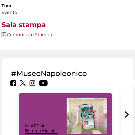
Tipo
Evento
Sala stampa
Comunicato Stampa
#MuseoNapoleonico
Il 
Le APP del
Mus
Sistema Musei
net