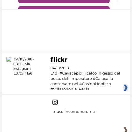
#DiscoverMiC
04/10/2018
E' di #Cavaceppi il calco in gesso del
busto dell’imperatore #Caracalla
conservato nel #CasinoNobile a
#VillaTorlonia. Per la
museiincomuneroma