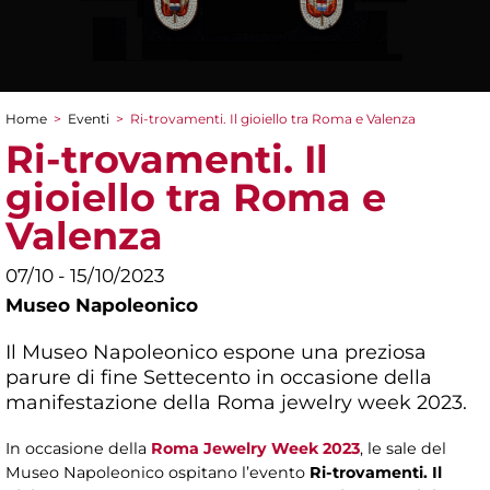
Home
>
Eventi
>
Ri-trovamenti. Il gioiello tra Roma e Valenza
Tu sei qui
Ri-trovamenti. Il
gioiello tra Roma e
Valenza
07/10 - 15/10/2023
Museo Napoleonico
Il Museo Napoleonico espone una preziosa
parure di fine Settecento in occasione della
manifestazione della Roma jewelry week 2023.
In occasione della
Roma Jewelry Week 2023
, le sale del
Museo Napoleonico ospitano l’evento
Ri-trovamenti. Il