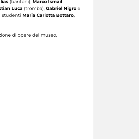
lias
(baritoni),
Marco Ismail
stian Luca
(tromba),
Gabriel Nigro
e
i studenti
Maria Carlotta Bottaro,
zione di opere del museo,