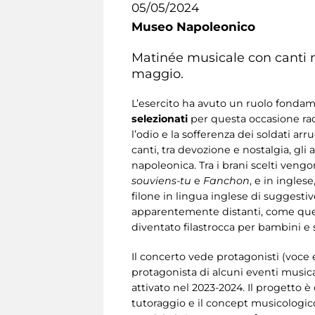
05/05/2024
Museo Napoleonico
Matinée
musicale con canti m
maggio.
L’esercito ha avuto un ruolo fondam
selezionati
per questa occasione racc
l’odio e la sofferenza dei soldati arru
canti, tra devozione e nostalgia, gli 
napoleonica. Tra i brani scelti veng
souviens-tu
e
Fanchon
, e in ingles
filone in lingua inglese di suggestive 
apparentemente distanti, come quello
diventato filastrocca per bambini e 
Il concerto vede protagonisti (voce 
protagonista di alcuni eventi music
attivato nel 2023-2024. Il progetto è
tutoraggio e il concept musicologico