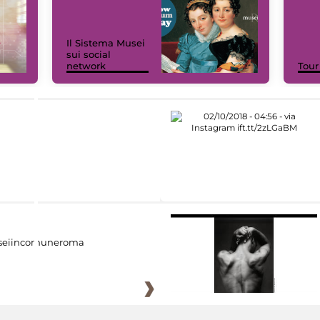
Il Sistema Musei
sui social
network
Tour
eiincomuneroma