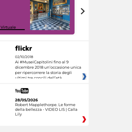
Google Arts &
 Virtuale
Culture
02/10/2018
Ai #MuseiCapitolini fino al 9
dicembre 2018 un’occasione unica
per ripercorrere la storia degli
ultimi tre concili dell’età
28/05/2026
Robert Mapplethorpe. Le forme
della bellezza - VIDEO LIS | Calla
Lily