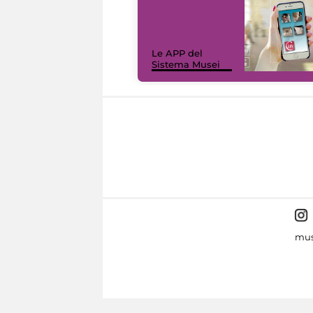
Le APP del
Sistema Musei
mus