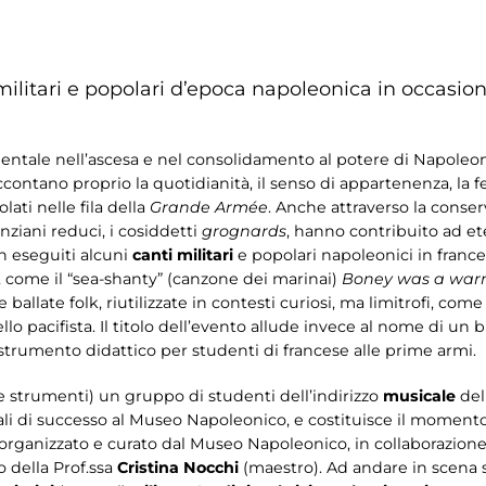
ilitari e popolari d’epoca napoleonica in occasione
entale nell’ascesa e nel consolidamento al potere di Napoleon
ontano proprio la quotidianità, il senso di appartenenza, la fe
olati nelle fila della
Grande Armée
. Anche attraverso la conser
anziani reduci, i cosiddetti
grognards
, hanno contribuito ad e
on eseguiti alcuni
canti militari
e popolari napoleonici in fran
e, come il “sea-shanty” (canzone dei marinai)
Boney was a warr
ballate folk, riutilizzate in contesti curiosi, ma limitrofi, come
 pacifista. Il titolo dell’evento allude invece al nome di un
strumento didattico per studenti di francese alle prime armi.
e strumenti) un gruppo di studenti dell’indirizzo
musicale
del
ali di successo al Museo Napoleonico, e costituisce il moment
 organizzato e curato dal Museo Napoleonico, in collaborazione 
 della Prof.ssa
Cristina Nocchi
(maestro). Ad andare in scena 