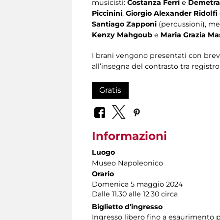
musicisti:
Costanza Ferri
e
Demetra 
Piccinini
,
Giorgio Alexander Ridolfi
Santiago Zapponi
(percussioni), men
Kenzy Mahgoub
e
Maria Grazia Ma
I brani vengono presentati con brev
all’insegna del contrasto tra registr
Gratis
Informazioni
Luogo
Museo Napoleonico
Orario
Domenica 5 maggio 2024
Dalle 11.30 alle 12.30 circa
Biglietto d'ingresso
Ingresso libero fino a esaurimento p