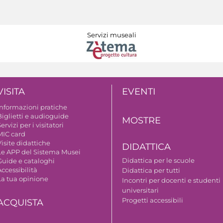
Servizi museali
VISITA
EVENTI
Informazioni pratiche
Biglietti e audioguide
MOSTRE
ervizi per i visitatori
MIC card
isite didattiche
DIDATTICA
Le APP del Sistema Musei
Didattica per le scuole
Guide e cataloghi
ccessibilità
Didattica per tutti
La tua opinione
Incontri per docenti e studenti
universitari
Progetti accessibili
ACQUISTA