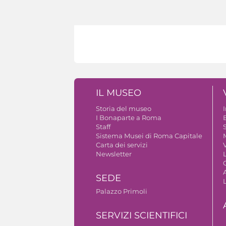
IL MUSEO
Storia del museo
I Bonaparte a Roma
Staff
S
Sistema Musei di Roma Capitale
Carta dei servizi
V
Newsletter
A
SEDE
Palazzo Primoli
SERVIZI SCIENTIFICI