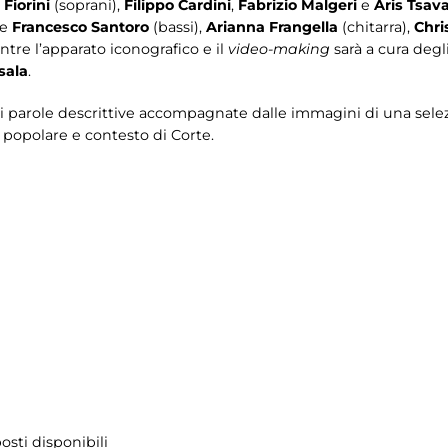
Fiorini
(soprani),
Filippo Cardini
,
Fabrizio Malgeri
e
Aris Tsava
e
Francesco Santoro
(bassi),
Arianna Frangella
(chitarra),
Chri
tre l’apparato iconografico e il
video-making
sarà a cura degl
sala
.
i parole descrittive accompagnate dalle immagini di una sele
o popolare e contesto di Corte.
osti disponibili