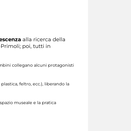
olescenza
alla ricerca della
imoli; poi, tutti in
ambini collegano alcuni protagonisti
astica, feltro, ecc.), liberando la
o spazio museale e la pratica