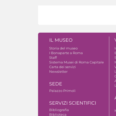
IL MUSEO
Storia del museo
I Bonaparte a Roma
Staff
S
Sistema Musei di Roma Capitale
Carta dei servizi
V
Newsletter
A
SEDE
Palazzo Primoli
SERVIZI SCIENTIFICI
Bibliografia
Biblioteca