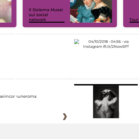
Il Sistema Musei
sui social
network
Tour
eiincomuneroma