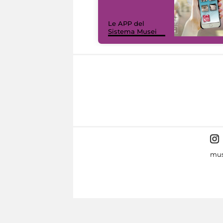
Le APP del
Sistema Musei
mus