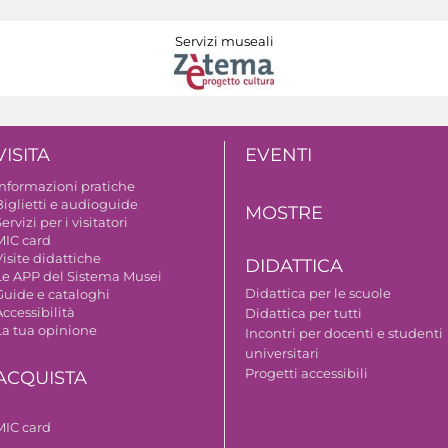
Servizi museali
VISITA
EVENTI
Informazioni pratiche
Biglietti e audioguide
MOSTRE
ervizi per i visitatori
MIC card
isite didattiche
DIDATTICA
Le APP del Sistema Musei
Didattica per le scuole
Guide e cataloghi
ccessibilità
Didattica per tutti
La tua opinione
Incontri per docenti e studenti
universitari
Progetti accessibili
ACQUISTA
MIC card