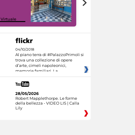
Google Arts &
 Virtuale
Culture
04/10/2018
Al piano terra di #PalazzoPrimoli si
trova una collezione di opere
d’arte, cimeli napoleonici,
memorie familiari. La
28/05/2026
Robert Mapplethorpe. Le forme
della bellezza - VIDEO LIS | Calla
Lily