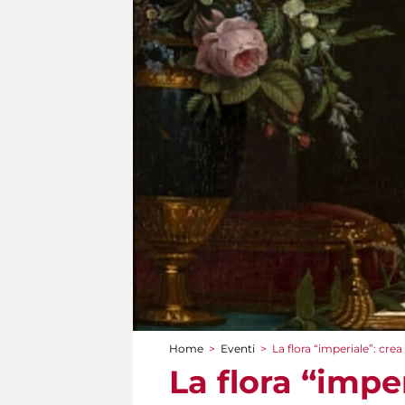
Home
>
Eventi
>
La flora “imperiale”: crea
Tu sei qui
La flora “imper