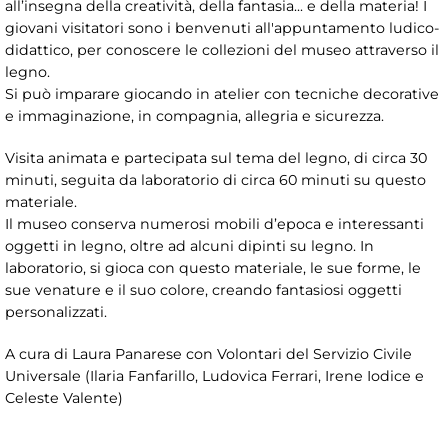
all’insegna della creatività, della fantasia... e della materia! I
giovani visitatori sono i benvenuti all'appuntamento ludico-
didattico, per conoscere le collezioni del museo attraverso il
legno.
Si può imparare giocando in atelier con tecniche decorative
e immaginazione, in compagnia, allegria e sicurezza.
Visita animata e partecipata sul tema del legno, di circa 30
minuti, seguita da laboratorio di circa 60 minuti su questo
materiale.
Il museo conserva numerosi mobili d’epoca e interessanti
oggetti in legno, oltre ad alcuni dipinti su legno. In
laboratorio, si gioca con questo materiale, le sue forme, le
sue venature e il suo colore, creando fantasiosi oggetti
personalizzati.
A cura di Laura Panarese con Volontari del Servizio Civile
Universale (Ilaria Fanfarillo, Ludovica Ferrari, Irene Iodice e
Celeste Valente)