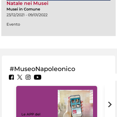
Natale nei Musei
Musei in Comune
23/12/2021 - 09/01/2022
Evento
#MuseoNapoleonico
Il 
Le APP del
Mus