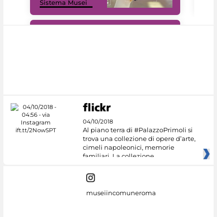
Sistema Musei
net
#DiscoverMiC
04/10/2018
Al piano terra di #PalazzoPrimoli si
trova una collezione di opere d’arte,
cimeli napoleonici, memorie
familiari. La collezione
museiincomuneroma