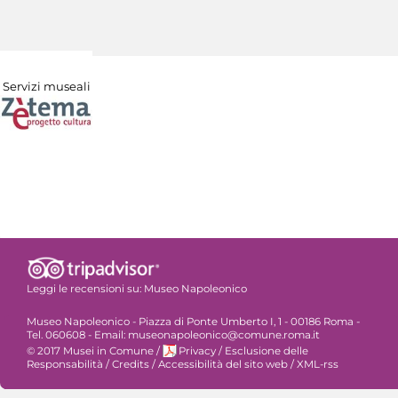
Servizi museali
Leggi le recensioni su:
Museo Napoleonico
Museo Napoleonico - Piazza di Ponte Umberto I, 1 - 00186 Roma -
Tel. 060608 - Email: museonapoleonico@comune.roma.it
© 2017 Musei in Comune
/
Privacy
/
Esclusione delle
Responsabilità
/
Credits
/
Accessibilità del sito web
/
XML-rss