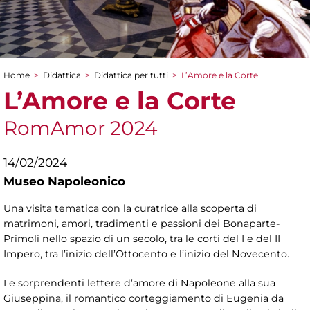
Home
>
Didattica
>
Didattica per tutti
>
L’Amore e la Corte
Tu sei qui
L’Amore e la Corte
RomAmor 2024
14/02/2024
Museo Napoleonico
Una visita tematica con la curatrice alla scoperta di
matrimoni, amori, tradimenti e passioni dei Bonaparte-
Primoli nello spazio di un secolo, tra le corti del I e del II
Impero, tra l’inizio dell’Ottocento e l’inizio del Novecento.
Le sorprendenti lettere d’amore di Napoleone alla sua
Giuseppina, il romantico corteggiamento di Eugenia da