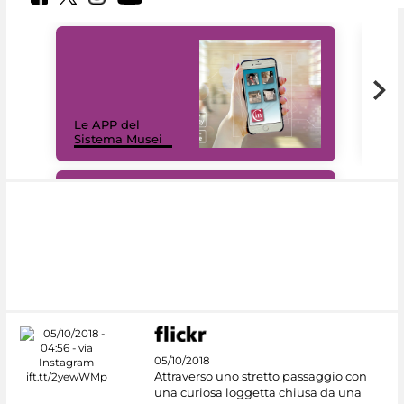
Il 
Le APP del
Mus
Sistema Musei
net
#DiscoverMiC
05/10/2018
Attraverso uno stretto passaggio con
una curiosa loggetta chiusa da una