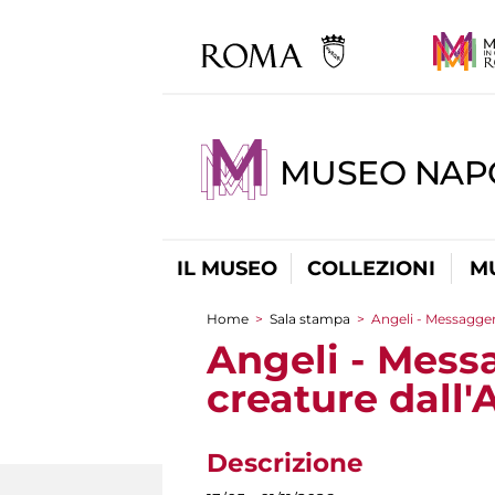
MUSEO NAP
IL MUSEO
COLLEZIONI
M
Home
>
Sala stampa
>
Angeli - Messagger
Tu sei qui
Angeli - Messa
creature dall
Descrizione