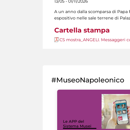
13/05 - 01/11/2026
A un anno dalla scomparsa di Papa F
espositivo nelle sale terrene di Pala
Cartella stampa
CS mostra_ANGELI. Messaggeri cus
#MuseoNapoleonico
Le APP del
Sistema Musei