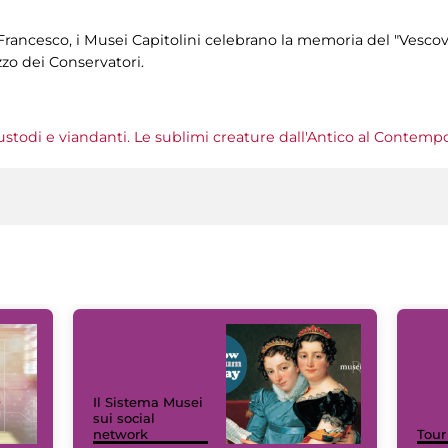
rancesco, i Musei Capitolini celebrano la memoria del "Vescov
zzo dei Conservatori.
todi e viandanti. Le sublimi creature dall'Antico al Contemp
Il Sistema Musei
sui social
network
Tour