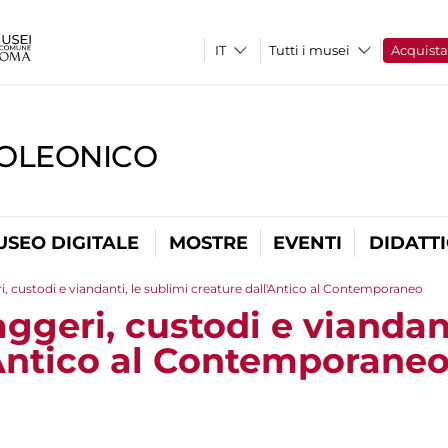
Tutti i musei
Acquist
OLEONICO
USEO DIGITALE
MOSTRE
EVENTI
DIDATT
i, custodi e viandanti, le sublimi creature dall'Antico al Contemporaneo
ggeri, custodi e viandant
'Antico al Contemporane