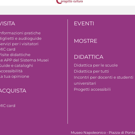
VISITA
EVENTI
Informazioni pratiche
Biglietti e audioguide
MOSTRE
ervizi per i visitatori
MIC card
isite didattiche
DIDATTICA
Le APP del Sistema Musei
Didattica per le scuole
Guide e cataloghi
ccessibilità
Didattica per tutti
La tua opinione
Incontri per docenti e studenti
universitari
Progetti accessibili
ACQUISTA
MIC card
Museo Napoleonico - Piazza di Ponte 