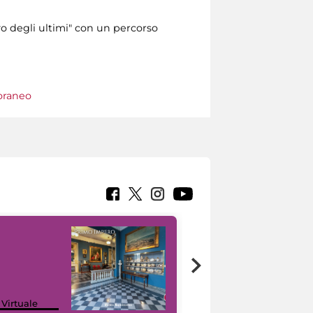
o degli ultimi" con un percorso
oraneo
Google Arts &
 Virtuale
Culture