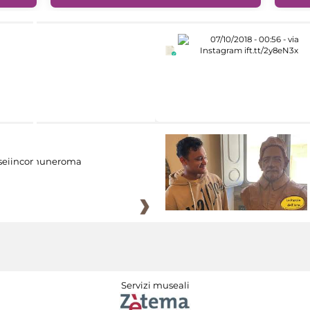
eiincomuneroma
Servizi museali