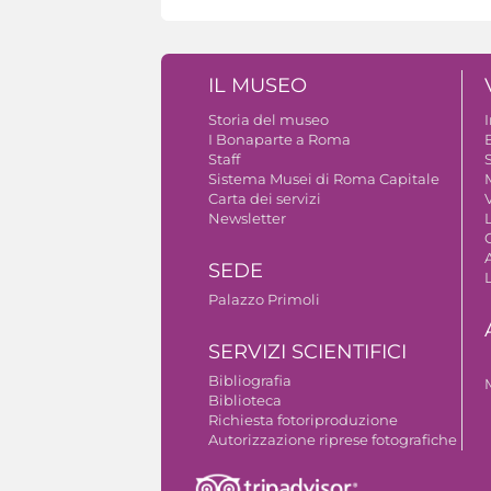
IL MUSEO
Storia del museo
I Bonaparte a Roma
Staff
S
Sistema Musei di Roma Capitale
Carta dei servizi
V
Newsletter
A
SEDE
Palazzo Primoli
SERVIZI SCIENTIFICI
Bibliografia
Biblioteca
Richiesta fotoriproduzione
Autorizzazione riprese fotografiche