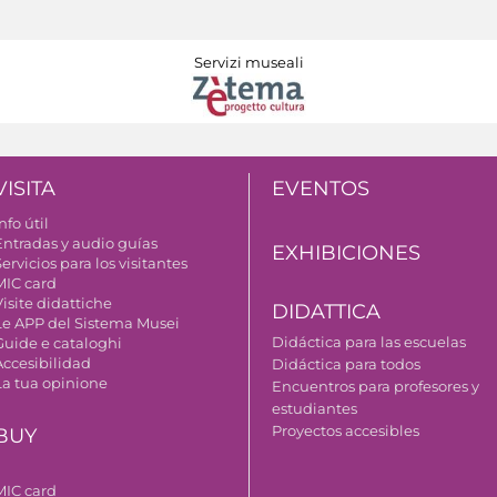
Servizi museali
VISITA
EVENTOS
nfo útil
Entradas y audio guías
EXHIBICIONES
ervicios para los visitantes
MIC card
isite didattiche
DIDATTICA
Le APP del Sistema Musei
Didáctica para las escuelas
Guide e cataloghi
Accesibilidad
Didáctica para todos
La tua opinione
Encuentros para profesores y
estudiantes
Proyectos accesibles
BUY
MIC card