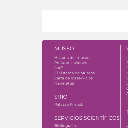
MUSEO
Historia del museo
I
Profundizaciones
Staff
S
El Sistema de Museos
Carta de los servicios
V
Newsletter
SITIO
Palazzo Primoli
SERVICIOS SCIENTÍFICOS
Bibliografía