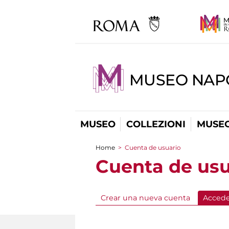
MUSEO NAP
MUSEO
COLLEZIONI
MUSEO
Home
>
Cuenta de usuario
You are here
Cuenta de usu
Crear una nueva cuenta
Acced
Primary tabs