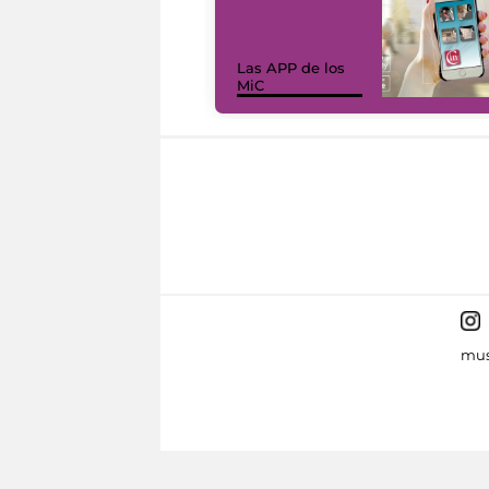
Las APP de los
MiC
mus