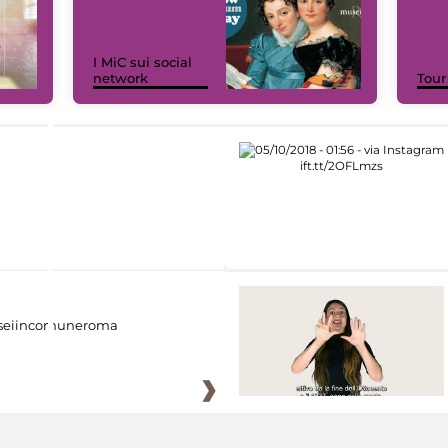
I MiC sui social
network
Tour
eiincomuneroma