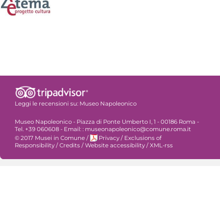
Leggi le recensioni su:
Museo Napoleonico
Museo Napoleonico - Piazza di Ponte Umberto I, 1 - 00186 Roma -
Tel. +39 060608 - Email: : museonapoleonico@comune.roma.it
© 2017 Musei in Comune
/
Privacy
/
Exclusions of
Responsibility
/
Credits
/
Website accessibility
/
XML-rss