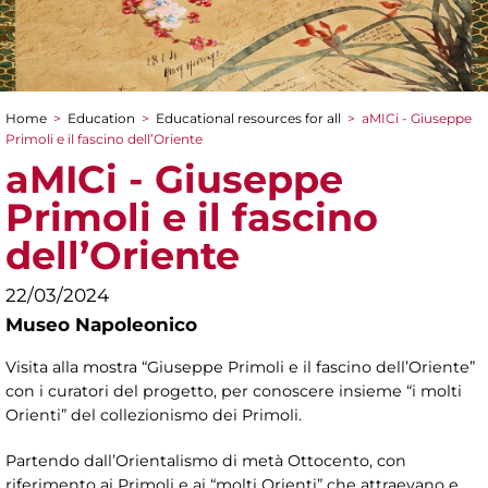
Home
>
Education
>
Educational resources for all
>
aMICi - Giuseppe
You are here
Primoli e il fascino dell’Oriente
aMICi - Giuseppe
Primoli e il fascino
dell’Oriente
22/03/2024
Museo Napoleonico
Visita alla mostra “Giuseppe Primoli e il fascino dell’Oriente”
con i curatori del progetto, per conoscere insieme “i molti
Orienti” del collezionismo dei Primoli.
Partendo dall’Orientalismo di metà Ottocento, con
riferimento ai Primoli e ai “molti Orienti” che attraevano e