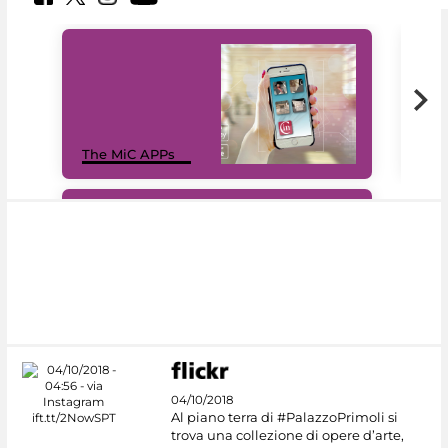
MiC
The MiC APPs
net
#DiscoverMiC
04/10/2018
Al piano terra di #PalazzoPrimoli si
trova una collezione di opere d’arte,